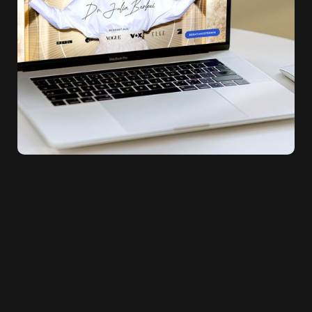
KUNDE
Dr. Julia Berkei
URL
drberkei.com
LEISTUNGEN
Website Erstellung
Webflow CMS
Webdesign
Projekt Management