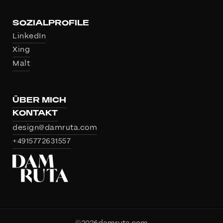
SOZIALPROFILE
LinkedIn
Xing
Malt
ÜBER MICH
KONTAKT
design@damruta.com
+4915772631557
©
2026
damruta.com