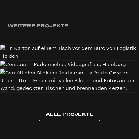
WEITERE PROJEKTE
Logistik-Unternehmen
Filmemacher Portfolio
Portfolio
Blink Twize
Logistik Helden
Website Erstellung
Webflow CMS
SEO
Restaurant website
Website Erstellung
Webflow CMS
SEO
La Petite Cave de Jeannette
ALLE PROJEKTE
Projekt Management
ALLE PROJEKTE
Website Erstellung
Webflow CMS