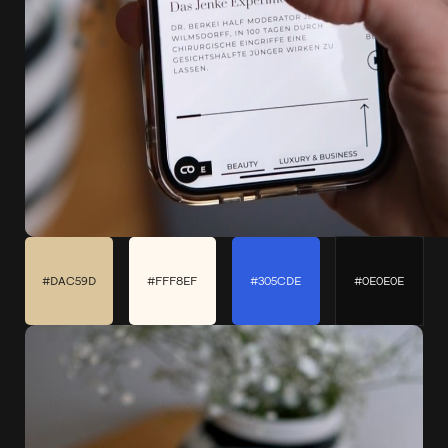
#DAC59D
#FFF8EF
#305CDE
#0E0E0E